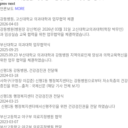
prev
next
언론보도
MORE
강동병원, 고신대학교 의과대학과 업무협약 체결
2026-04-03
강동병원(병원장 강신혁)은 2026년 03월 31일 고신대학교의과대학(학장 박무인)
과 임상실습 교육 협력을 위한 업무협약을 체결하였습니다.
부산대학교 의과대학 업무협약식
2025-09-25
2025.09.23 부산대학교 의과대학과 강동병원 지역의료인재 양성과 의학교육혁신을
위한 업무 협약을 체결하였습니다.
신평1동 강동병원, 건강검진권 전달해
2024-03-18
사하구(구청장 이갑준) 신평1동 행정복지센터는 강동병원으로부터 저소득층의 건강
증진을 위한....​출처 : 국제신문 (해당 기사 전체 보기)
신평1동 행정복지센터 건강검진권 전달식
2024-03-15
신평1동 행정복지센터에서신평주민을 위한 건강검진권을 전달 하였습니다
부산고등학교 야구부 의료지정병원 협약
2023-03-07
부산고등학교 야구부 의료지정병원 협약