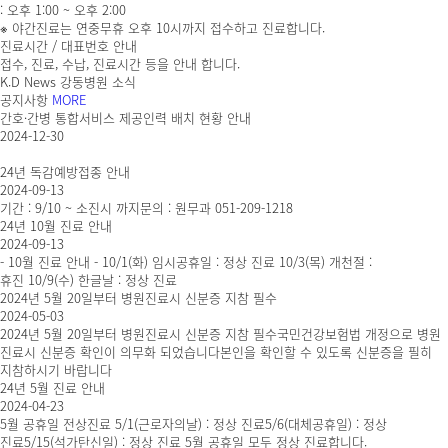
: 오후 1:00 ~ 오후 2:00
※ 야간진료는 연중무휴 오후 10시까지 접수하고 진료합니다.
진료시간 / 대표번호 안내
접수, 진료, 수납, 진료시간 등을 안내 합니다.
K.D News
강동병원 소식
공지사항
MORE
간호·간병 통합서비스 제공인력 배치 현황 안내
2024-12-30
24년 독감예방접종 안내
2024-09-13
기간 : 9/10 ~ 소진시 까지문의 : 원무과 051-209-1218​
24년 10월 진료 안내
2024-09-13
- 10월 진료 안내 - 10/1(화) 임시공휴일 : 정상 진료 10/3(목) 개천절 :
휴진 10/9(수) 한글날 : 정상 진료
2024년 5월 20일부터 병원진료시 신분증 지참 필수
2024-05-03
2024년 5월 20일부터 병원진료시 신분증 지참 필수국민건강보험법 개정으로 병원
진료시 신분증 확인이 의무화 되었습니다본인을 확인할 수 있도록 신분증을 필히
지참하시기 바랍니다
24년 5월 진료 안내
2024-04-23
5월 공휴일 전상진료 5/1(근로자의날) : 정상 진료5/6(대체공휴일) : 정상
진료5/15(석가탄신일) : 정상 진료 5월 공휴일 모두 정상 진료합니다.​