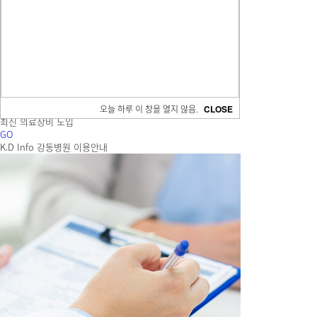
prev
Pause
Play
next
의료과/의료진
강동병원의 최고의
의료진을 소개합니다.
GO
전문센터
특화된 의료 전문센터
GO
장비소개
오늘 하루 이 창을 열지 않음.
CLOSE
최신 의료장비 도입
GO
K.D Info
강동병원 이용안내